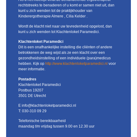
rechtstreeks te benaderen of u komt er samen niet uit, dan
kunt u zich wenden tot de praktijkhouder van
Kinderergotherapie Almere , Cilia Kelder .
Wordt de klacht niet naar uw tevredenheid opgelost, dan
kunt u zich wenden tot Klachtenloket Paramedici.
Klachtenloket Paramedici
Dit is een onafhankelijke instelling die cliënten of andere
betrokkenen de weg wijst als ze een klacht over een
gezondheidsinstelling of een individuele (para)medicus
hebben. Kijk op
http://www.klachtenloketparamedici.nl
voor
meer informatie.
Postadres
Klachtenloket Paramedici
Postbus 19207
3501 DE Utrecht
E info@klachtenloketparamedici.nl
T: 030-310 09 29
Telefonische bereikbaarheid
maandag t/m vrijdag tussen 9.00 en 12.30 uur