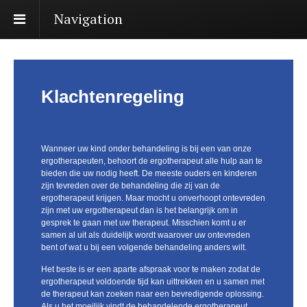
Navigation
Klachtenregeling
Wanneer uw kind onder behandeling is bij een van onze
ergotherapeuten, behoort de ergotherapeut alle hulp aan te
bieden die uw nodig heeft. De meeste ouders en kinderen
zijn tevreden over de behandeling die zij van de
ergotherapeut krijgen. Maar mocht u onverhoopt ontevreden
zijn met uw ergotherapeut dan is het belangrijk om in
gesprek te gaan met uw therapeut. Misschien komt u er
samen al uit als duidelijk wordt waarover uw ontevreden
bent of wat u bij een volgende behandeling anders wilt.
Het beste is er een aparte afspraak voor te maken zodat de
ergotherapeut voldoende tijd kan uittrekken en u samen met
de therapeut kan zoeken naar een bevredigende oplossing.
Als u het moeilijk vindt de behandelende ergotherapeut