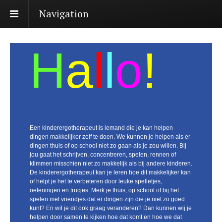
Navigation
H
a
l
l
o
!
Een kinderergotherapeut is iemand die je kan helpen
dingen makkelijker zelf te doen. We kunnen je helpen als er
dingen thuis of op school niet zo gaan als je zou willen. Bij
jou gaat het schrijven, concentreren, spelen, rennen of
klimmen misschien niet zo makkelijk als bij andere kinderen.
De kinderergotherapeut kan je leren hoe dit makkelijker kan
of helpt je het te verbeteren door leuke spelletjes,
oefeningen en trucjes. Merk je thuis, op school of bij het
spelen met vriendjes dat er dingen zijn die je niet zo goed
kunt? En wil je dit ook graag veranderen? Dan kunnen wij je
helpen door samen te kijken hoe dat komt en hoe we dat